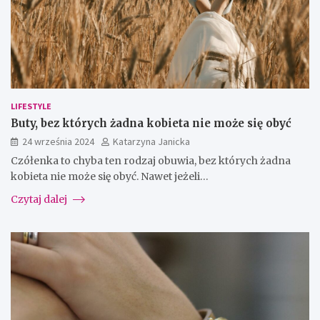
LIFESTYLE
Buty, bez których żadna kobieta nie może się obyć
24 września 2024
Katarzyna Janicka
Czółenka to chyba ten rodzaj obuwia, bez których żadna
kobieta nie może się obyć. Nawet jeżeli…
Czytaj dalej