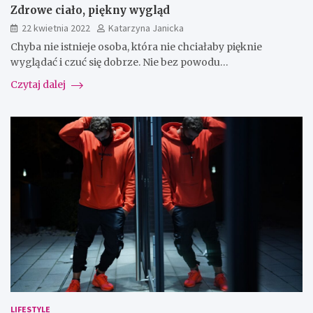
Zdrowe ciało, piękny wygląd
22 kwietnia 2022
Katarzyna Janicka
Chyba nie istnieje osoba, która nie chciałaby pięknie
wyglądać i czuć się dobrze. Nie bez powodu…
Czytaj dalej
LIFESTYLE