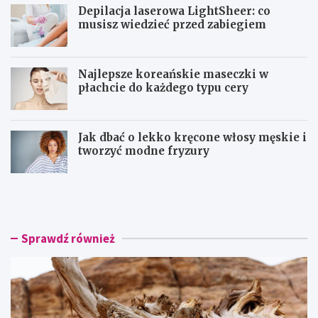
Depilacja laserowa LightSheer: co
musisz wiedzieć przed zabiegiem
Najlepsze koreańskie maseczki w
płachcie do każdego typu cery
Jak dbać o lekko kręcone włosy męskie i
tworzyć modne fryzury
O
D
l
e
f
p
a
i
k
l
Sprawdź również
t
a
o
c
r
j
y
a
c
l
z
a