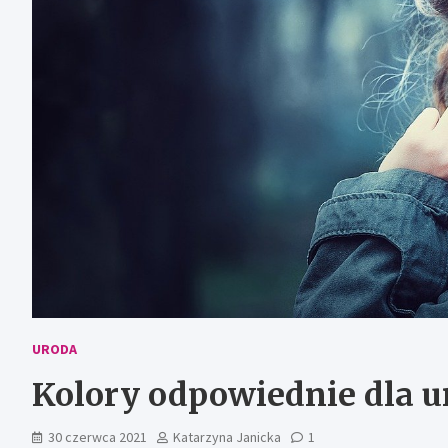
URODA
Kolory odpowiednie dla 
30 czerwca 2021
Katarzyna Janicka
1