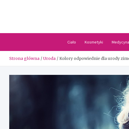
Skip
to
content
Ciało
Kosmetyki
Medycyn
Strona główna
Uroda
Kolory odpowiednie dla urody zim