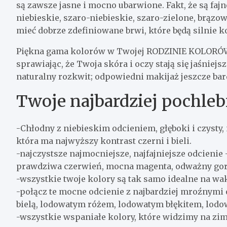
są zawsze jasne i mocno ubarwione. Fakt, że są fajn
niebieskie, szaro-niebieskie, szaro-zielone, brąz
mieć dobrze zdefiniowane brwi, które będą silnie k
Piękna gama kolorów w Twojej RODZINIE KOLORÓW 
sprawiając, że Twoja skóra i oczy stają się jaśniejs
naturalny rozkwit; odpowiedni makijaż jeszcze bar
Twoje najbardziej pochleb
-Chłodny z niebieskim odcieniem, głęboki i czysty, n
która ma najwyższy kontrast czerni i bieli.
-najczystsze najmocniejsze, najfajniejsze odcienie
prawdziwa czerwień, mocna magenta, odważny gor
-wszystkie twoje kolory są tak samo idealne na wak
-połącz te mocne odcienie z najbardziej mroźnymi
bielą, lodowatym różem, lodowatym błękitem, lod
-wszystkie wspaniałe kolory, które widzimy na z