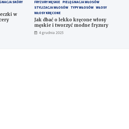
GNACJA SKÓRY
FRYZURY MĘSKIE
PIELĘGNACJA WŁOSÓW
STYLIZACJA WŁOSÓW
TYPY WŁOSÓW
WŁOSY
WŁOSY KRĘCONE
eczki w
cery
Jak dbać o lekko kręcone włosy
męskie i tworzyć modne fryzury
4 grudnia 2025