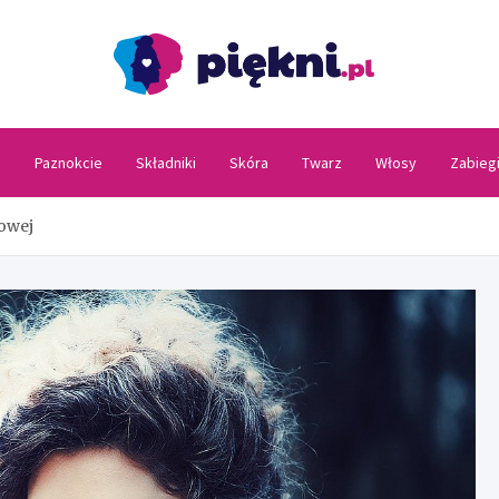
Piękni
a
Paznokcie
Składniki
Skóra
Twarz
Włosy
Zabieg
owej