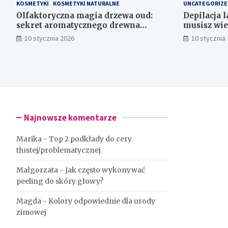
KOSMETYKI
KOSMETYKI NATURALNE
UNCATEGORIZE
Olfaktoryczna magia drzewa oud:
Depilacja 
sekret aromatycznego drewna
musisz wie
agarowego
10 stycznia 2026
10 stycznia
Najnowsze komentarze
Marika
-
Top 2 podkłady do cery
tłustej/problematycznej
Małgorzata
-
Jak często wykonywać
peeling do skóry głowy?
Magda
-
Kolory odpowiednie dla urody
zimowej