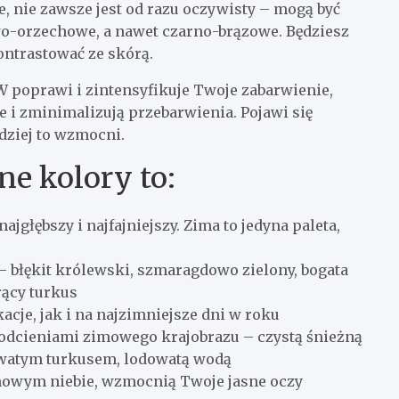
e, nie zawsze jest od razu oczywisty – mogą być
owo-orzechowe, a nawet czarno-brązowe. Będziesz
ontrastować ze skórą.
poprawi i zintensyfikuje Twoje zabarwienie,
ze i zminimalizują przebarwienia. Pojawi się
dziej to wzmocni.
ne kolory to:
ajgłębszy i najfajniejszy. Zima to jedyna paleta,
 – błękit królewski, szmaragdowo zielony, bogata
ący turkus
acje, jak i na najzimniejsze dni w roku
 odcieniami zimowego krajobrazu – czystą śnieżną
owatym turkusem, lodowatą wodą
imowym niebie, wzmocnią Twoje jasne oczy