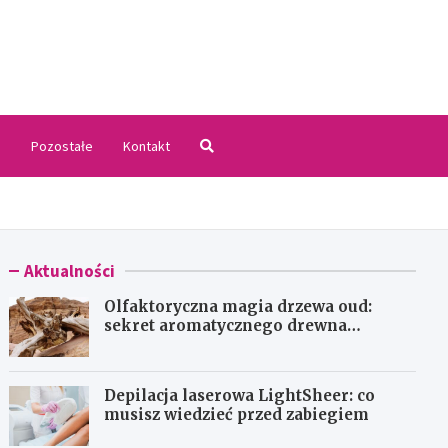
.pl
i
Pozostałe
Kontakt
Aktualności
Olfaktoryczna magia drzewa oud:
sekret aromatycznego drewna
agarowego
Depilacja laserowa LightSheer: co
musisz wiedzieć przed zabiegiem