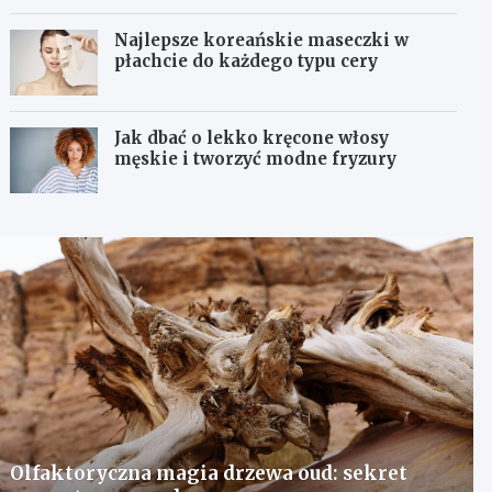
Najlepsze koreańskie maseczki w
płachcie do każdego typu cery
Jak dbać o lekko kręcone włosy
męskie i tworzyć modne fryzury
Olfaktoryczna magia drzewa oud: sekret