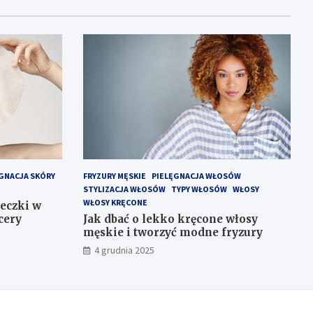
GNACJA SKÓRY
FRYZURY MĘSKIE
PIELĘGNACJA WŁOSÓW
STYLIZACJA WŁOSÓW
TYPY WŁOSÓW
WŁOSY
WŁOSY KRĘCONE
eczki w
cery
Jak dbać o lekko kręcone włosy
męskie i tworzyć modne fryzury
4 grudnia 2025