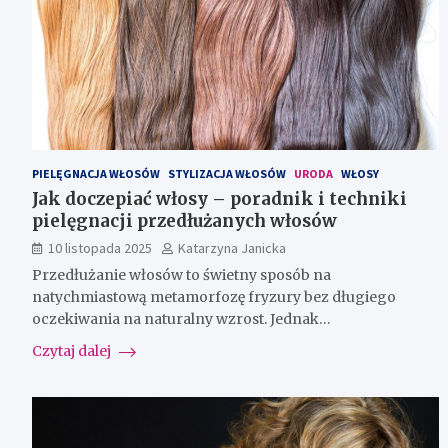
PIELĘGNACJA WŁOSÓW
STYLIZACJA WŁOSÓW
URODA
WŁOSY
Jak doczepiać włosy – poradnik i techniki
pielęgnacji przedłużanych włosów
10 listopada 2025
Katarzyna Janicka
Przedłużanie włosów to świetny sposób na
natychmiastową metamorfozę fryzury bez długiego
oczekiwania na naturalny wzrost. Jednak…
Czytaj dalej