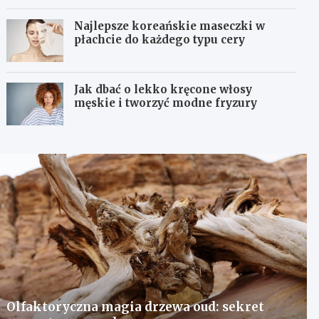
Najlepsze koreańskie maseczki w
płachcie do każdego typu cery
Jak dbać o lekko kręcone włosy
męskie i tworzyć modne fryzury
Olfaktoryczna magia drzewa oud: sekret