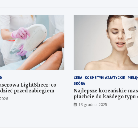
D
CERA
KOSMETYKI AZJATYCKIE
PIELĘ
SKÓRA
laserowa LightSheer: co
dzieć przed zabiegiem
Najlepsze koreańskie mas
płachcie do każdego typu 
 2026
13 grudnia 2025