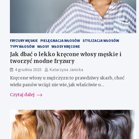
FRYZURY MĘSKIE
PIELĘGNACJA WŁOSÓW
STYLIZACJA WŁOSÓW
TYPY WŁOSÓW
WŁOSY
WŁOSY KRĘCONE
Jak dbać o lekko kręcone włosy męskie i
tworzyć modne fryzury
4 grudnia 2025
Katarzyna Janicka
Kręcone włosy u mężczyzn to prawdziwy skarb, choć
wielu panów wciąż nie wie, jak właściwie o…
Czytaj dalej