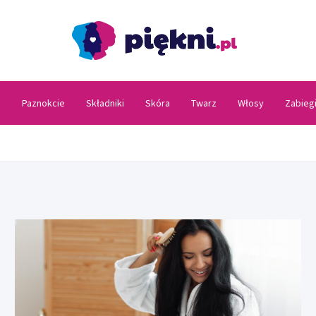
Piękni
a
Paznokcie
Składniki
Skóra
Twarz
Włosy
Zabieg