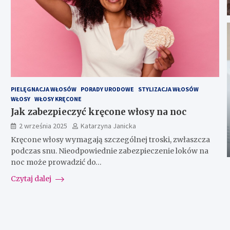
PIELĘGNACJA WŁOSÓW
PORADY URODOWE
STYLIZACJA WŁOSÓW
WŁOSY
WŁOSY KRĘCONE
Jak zabezpieczyć kręcone włosy na noc
2 września 2025
Katarzyna Janicka
Kręcone włosy wymagają szczególnej troski, zwłaszcza
podczas snu. Nieodpowiednie zabezpieczenie loków na
noc może prowadzić do…
Czytaj dalej