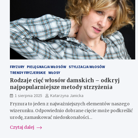
FRYZURY
PIELĘGNACJA WŁOSÓW
STYLIZACJA WŁOSÓW
TRENDY FRYZJERSKIE
WŁOSY
Rodzaje cięć włosów damskich – odkryj
najpopularniejsze metody strzyżenia
1 sierpnia 2025
Katarzyna Janicka
Fryzura to jeden z najważniejszych elementów naszego
wizerunku. Odpowiednio dobrane cięcie może podkreślić
urodę, zamaskować niedoskonałości…
Czytaj dalej