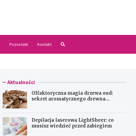
.pl
i
Pozostałe
Kontakt
Aktualności
Olfaktoryczna magia drzewa oud:
sekret aromatycznego drewna
agarowego
Depilacja laserowa LightSheer: co
musisz wiedzieć przed zabiegiem