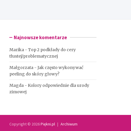
Najnowsze komentarze
Marika
-
Top 2 podkłady do cery
tłustej/problematycznej
Małgorzata
-
Jak często wykonywać
peeling do skóry głowy?
Magda
-
Kolory odpowiednie dla urody
zimowej
Copyright © 2026
Piękni.pl
Archiwum