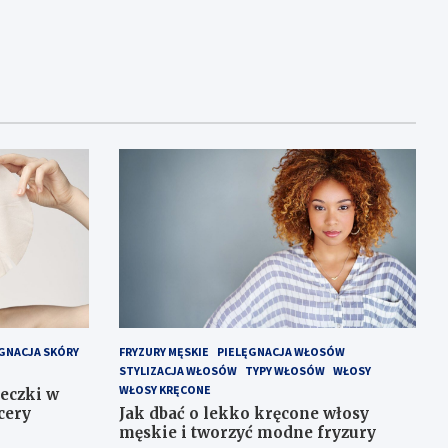
GNACJA SKÓRY
FRYZURY MĘSKIE
PIELĘGNACJA WŁOSÓW
STYLIZACJA WŁOSÓW
TYPY WŁOSÓW
WŁOSY
WŁOSY KRĘCONE
eczki w
cery
Jak dbać o lekko kręcone włosy
męskie i tworzyć modne fryzury