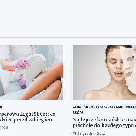
D
CERA
KOSMETYKI AZJATYCKIE
PIELĘ
SKÓRA
laserowa LightSheer: co
dzieć przed zabiegiem
Najlepsze koreańskie mas
płachcie do każdego typu 
 2026
13 grudnia 2025