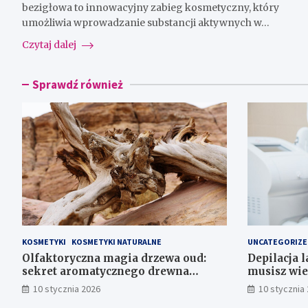
bezigłowa to innowacyjny zabieg kosmetyczny, który
umożliwia wprowadzanie substancji aktywnych w…
Czytaj dalej
Sprawdź również
KOSMETYKI
KOSMETYKI NATURALNE
UNCATEGORIZE
Olfaktoryczna magia drzewa oud:
Depilacja 
sekret aromatycznego drewna
musisz wie
agarowego
10 stycznia 2026
10 stycznia