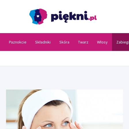
Piękni
a
Paznokcie
Składniki
Skóra
Twarz
Włosy
Zabieg