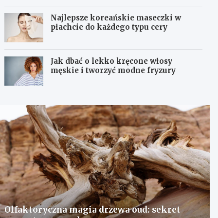
Najlepsze koreańskie maseczki w
płachcie do każdego typu cery
Jak dbać o lekko kręcone włosy
męskie i tworzyć modne fryzury
Olfaktoryczna magia drzewa oud: sekret