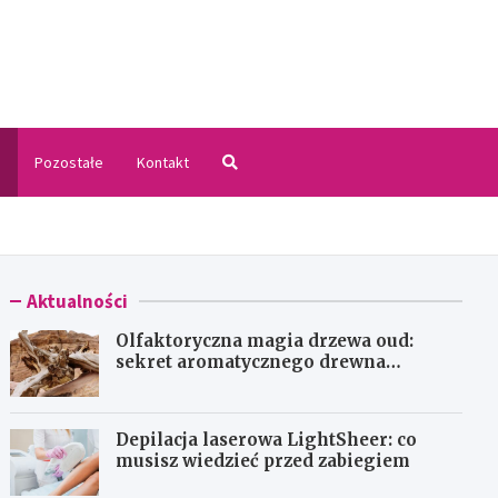
.pl
i
Pozostałe
Kontakt
Aktualności
Olfaktoryczna magia drzewa oud:
sekret aromatycznego drewna
agarowego
Depilacja laserowa LightSheer: co
musisz wiedzieć przed zabiegiem