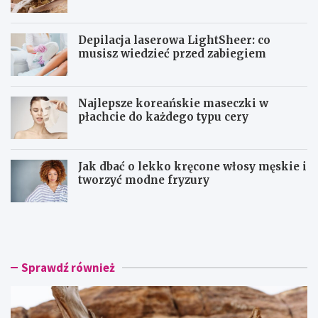
Depilacja laserowa LightSheer: co
musisz wiedzieć przed zabiegiem
Najlepsze koreańskie maseczki w
płachcie do każdego typu cery
Jak dbać o lekko kręcone włosy męskie i
tworzyć modne fryzury
O
D
l
e
f
p
a
i
k
l
Sprawdź również
t
a
o
c
r
j
y
a