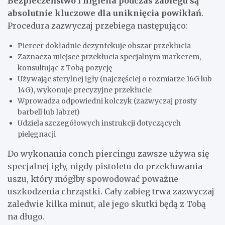
Bezpieczeństwo i higiena podczas zabiegu są
absolutnie kluczowe dla uniknięcia powikłań
.
Procedura zazwyczaj przebiega następująco:
Piercer dokładnie dezynfekuje obszar przekłucia
Zaznacza miejsce przekłucia specjalnym markerem,
konsultując z Tobą pozycję
Używając sterylnej igły (najczęściej o rozmiarze 16G lub
14G), wykonuje precyzyjne przekłucie
Wprowadza odpowiedni kolczyk (zazwyczaj prosty
barbell lub labret)
Udziela szczegółowych instrukcji dotyczących
pielęgnacji
Do wykonania conch piercingu zawsze używa się
specjalnej igły, nigdy pistoletu do przekłuwania
uszu, który mógłby spowodować poważne
uszkodzenia chrząstki. Cały zabieg trwa zazwyczaj
zaledwie kilka minut, ale jego skutki będą z Tobą
na długo.