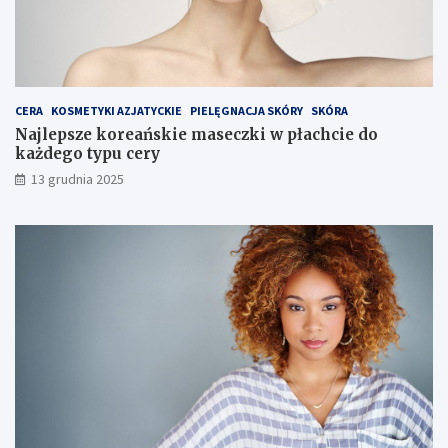
r
e
o
m
w
e
g
o
CERA
KOSMETYKI AZJATYCKIE
PIELĘGNACJA SKÓRY
SKÓRA
Najlepsze koreańskie maseczki w płachcie do
każdego typu cery
13 grudnia 2025