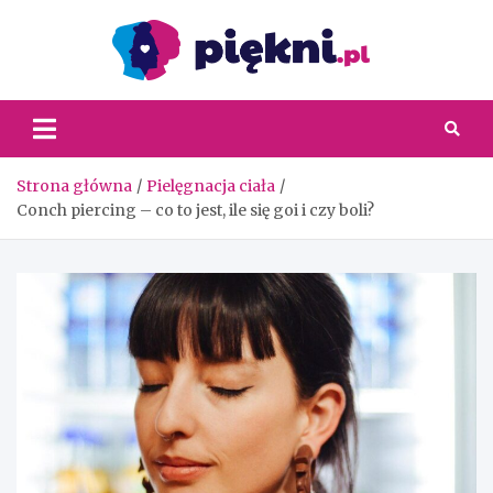
Skip
to
content
Piękni
Strona główna
Pielęgnacja ciała
Conch piercing – co to jest, ile się goi i czy boli?