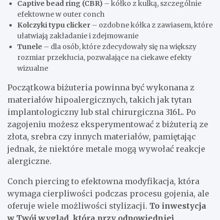
Captive bead ring (CBR)
– kółko z kulką, szczególnie
efektowne w outer conch
Kolczyki typu clicker
– ozdobne kółka z zawiasem, które
ułatwiają zakładanie i zdejmowanie
Tunele
– dla osób, które zdecydowały się na większy
rozmiar przekłucia, pozwalające na ciekawe efekty
wizualne
Początkowa biżuteria powinna być wykonana z
materiałów hipoalergicznych, takich jak tytan
implantologiczny lub stal chirurgiczna 316L. Po
zagojeniu możesz eksperymentować z biżuterią ze
złota, srebra czy innych materiałów, pamiętając
jednak, że niektóre metale mogą wywołać reakcje
alergiczne.
Conch piercing to efektowna modyfikacja, która
wymaga cierpliwości podczas procesu gojenia, ale
oferuje wiele możliwości stylizacji.
To inwestycja
w Twój wygląd, która przy odpowiedniej