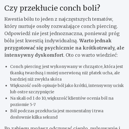
Czy przekłucie conch boli?
Kwestia bólu to jeden z najczęstszych tematów,
który nurtuje osoby rozważające conch piercing.
Odpowiedź nie jest jednoznaczna, ponieważ próg
bólu jest kwestią indywidualną.
Warto jednak
przygotować się psychicznie na krótkotrwały, ale
intensywny dyskomfort
. Oto co warto wiedzieć:
Conch piercing jest wykonywany w chrząstce, która jest
tkanką twardszą i mniej unerwioną niż płatek ucha, ale
bardziej niż zwykła skóra
Większość osób opisuje ból jako krótki, intensywny ucisk
lub ostre szczypnięcie
Na skali od 1 do 10, większość klientów ocenia ból na
poziomie 5-7
Ból podczas przekłucia jest momentalny i trwa
dosłownie kilka sekund
Po zabiegu możesz odczuwać ciepło, pulsowanie i