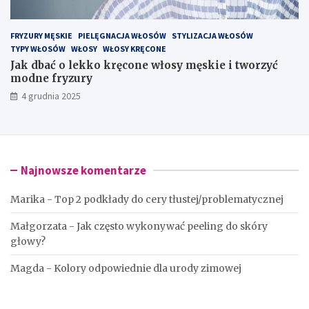
FRYZURY MĘSKIE
PIELĘGNACJA WŁOSÓW
STYLIZACJA WŁOSÓW
TYPY WŁOSÓW
WŁOSY
WŁOSY KRĘCONE
Jak dbać o lekko kręcone włosy męskie i tworzyć
modne fryzury
4 grudnia 2025
Najnowsze komentarze
Marika
-
Top 2 podkłady do cery tłustej/problematycznej
Małgorzata
-
Jak często wykonywać peeling do skóry
głowy?
Magda
-
Kolory odpowiednie dla urody zimowej