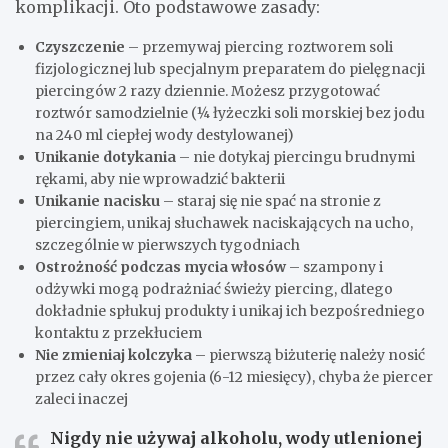
komplikacji. Oto podstawowe zasady:
Czyszczenie
– przemywaj piercing roztworem soli
fizjologicznej lub specjalnym preparatem do pielęgnacji
piercingów 2 razy dziennie. Możesz przygotować
roztwór samodzielnie (¼ łyżeczki soli morskiej bez jodu
na 240 ml ciepłej wody destylowanej)
Unikanie dotykania
– nie dotykaj piercingu brudnymi
rękami, aby nie wprowadzić bakterii
Unikanie nacisku
– staraj się nie spać na stronie z
piercingiem, unikaj słuchawek naciskających na ucho,
szczególnie w pierwszych tygodniach
Ostrożność podczas mycia włosów
– szampony i
odżywki mogą podrażniać świeży piercing, dlatego
dokładnie spłukuj produkty i unikaj ich bezpośredniego
kontaktu z przekłuciem
Nie zmieniaj kolczyka
– pierwszą biżuterię należy nosić
przez cały okres gojenia (6-12 miesięcy), chyba że piercer
zaleci inaczej
Nigdy nie używaj alkoholu, wody utlenionej