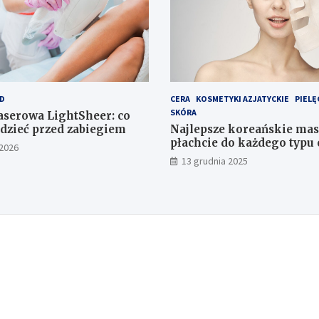
D
CERA
KOSMETYKI AZJATYCKIE
PIELĘ
SKÓRA
laserowa LightSheer: co
dzieć przed zabiegiem
Najlepsze koreańskie mas
płachcie do każdego typu 
 2026
13 grudnia 2025