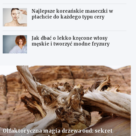
Najlepsze koreańskie maseczki w
płachcie do każdego typu cery
Jak dbać o lekko kręcone włosy
męskie i tworzyć modne fryzury
Olfaktoryczna magia drzewa oud: sekret