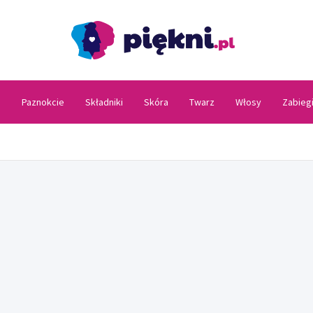
Piękni
a
Paznokcie
Składniki
Skóra
Twarz
Włosy
Zabieg