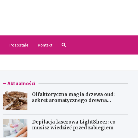
.pl
i
Pozostałe
Kontakt
Aktualności
Olfaktoryczna magia drzewa oud:
sekret aromatycznego drewna
agarowego
Depilacja laserowa LightSheer: co
musisz wiedzieć przed zabiegiem