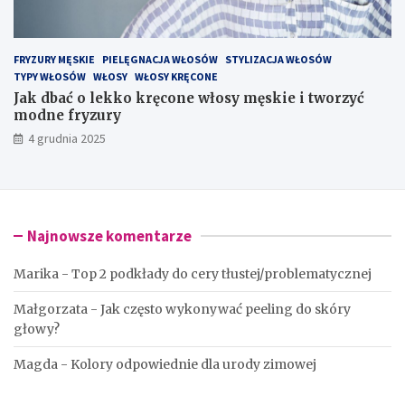
FRYZURY MĘSKIE
PIELĘGNACJA WŁOSÓW
STYLIZACJA WŁOSÓW
TYPY WŁOSÓW
WŁOSY
WŁOSY KRĘCONE
Jak dbać o lekko kręcone włosy męskie i tworzyć
modne fryzury
4 grudnia 2025
Najnowsze komentarze
Marika
-
Top 2 podkłady do cery tłustej/problematycznej
Małgorzata
-
Jak często wykonywać peeling do skóry
głowy?
Magda
-
Kolory odpowiednie dla urody zimowej