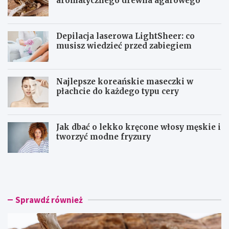
aromatycznego drewna agarowego
Depilacja laserowa LightSheer: co
musisz wiedzieć przed zabiegiem
Najlepsze koreańskie maseczki w
płachcie do każdego typu cery
Jak dbać o lekko kręcone włosy męskie i
tworzyć modne fryzury
O
D
l
e
f
p
a
i
k
l
Sprawdź również
t
a
o
c
r
j