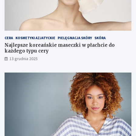
r
e
o
m
w
e
g
o
CERA
KOSMETYKI AZJATYCKIE
PIELĘGNACJA SKÓRY
SKÓRA
Najlepsze koreańskie maseczki w płachcie do
każdego typu cery
13 grudnia 2025