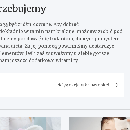
trzebujemy
ogą być zróżnicowane. Aby dobrać
h dokładnie witamin nam brakuje, możemy zrobić pod
e chcemy poddawać się badaniom, dobrym pomysłem
wana dieta. Za jej pomocą powinniśmy dostarczyć
ementów. Jeśli zaś zauważymy u siebie gorsze
am jeszcze dodatkowe witaminy.
Pielęgnacja rąk i paznokci