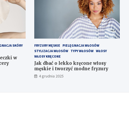
GNACJA SKÓRY
FRYZURY MĘSKIE
PIELĘGNACJA WŁOSÓW
STYLIZACJA WŁOSÓW
TYPY WŁOSÓW
WŁOSY
WŁOSY KRĘCONE
eczki w
cery
Jak dbać o lekko kręcone włosy
męskie i tworzyć modne fryzury
4 grudnia 2025