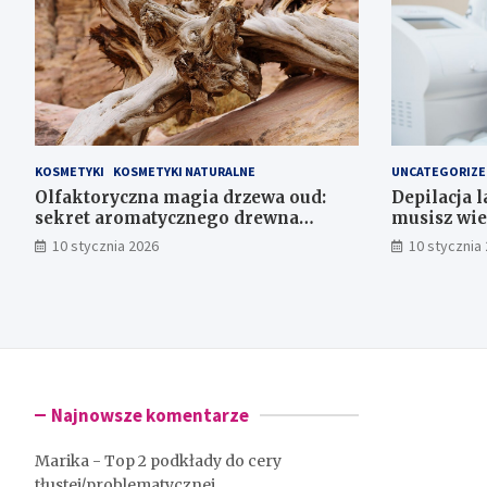
KOSMETYKI
KOSMETYKI NATURALNE
UNCATEGORIZE
Olfaktoryczna magia drzewa oud:
Depilacja 
sekret aromatycznego drewna
musisz wie
agarowego
10 stycznia 2026
10 stycznia
Najnowsze komentarze
Marika
-
Top 2 podkłady do cery
tłustej/problematycznej