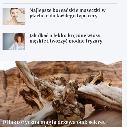
Najlepsze koreańskie maseczki w
płachcie do każdego typu cery
Jak dbać o lekko kręcone włosy
męskie i tworzyć modne fryzury
Olfaktoryczna magia drzewa oud: sekret