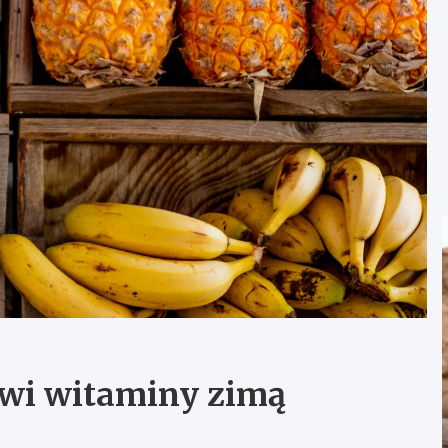
owi witaminy zimą