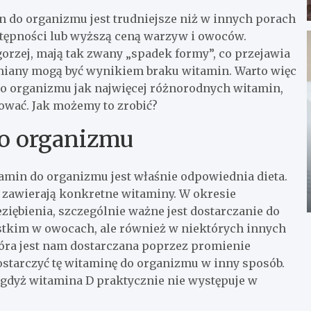
n do organizmu jest trudniejsze niż w innych porach
ostępności lub wyższą ceną warzyw i owoców.
 gorzej, mają tak zwany „spadek formy”, co przejawia
zmiany mogą być wynikiem braku witamin. Warto więc
ć do organizmu jak najwięcej różnorodnych witamin,
ować. Jak możemy to zrobić?
do organizmu
min do organizmu jest właśnie odpowiednia dieta.
e zawierają konkretne witaminy. W okresie
ziębienia, szczególnie ważne jest dostarczanie do
stkim w owocach, ale również w niektórych innych
która jest nam dostarczana poprzez promienie
ostarczyć tę witaminę do organizmu w inny sposób.
gdyż witamina D praktycznie nie występuje w