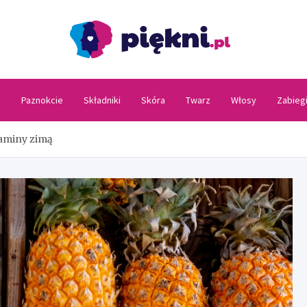
Piękni
a
Paznokcie
Składniki
Skóra
Twarz
Włosy
Zabieg
taminy zimą