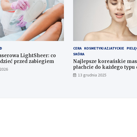
D
CERA
KOSMETYKI AZJATYCKIE
PIELĘ
SKÓRA
laserowa LightSheer: co
dzieć przed zabiegiem
Najlepsze koreańskie mas
płachcie do każdego typu 
 2026
13 grudnia 2025