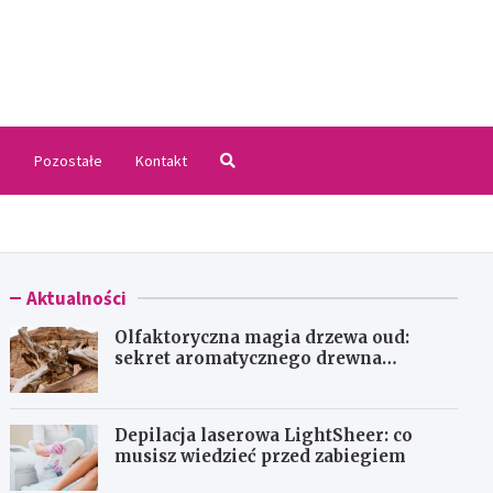
.pl
i
Pozostałe
Kontakt
Aktualności
Olfaktoryczna magia drzewa oud:
sekret aromatycznego drewna
agarowego
Depilacja laserowa LightSheer: co
musisz wiedzieć przed zabiegiem