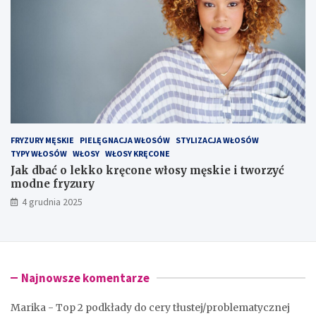
FRYZURY MĘSKIE
PIELĘGNACJA WŁOSÓW
STYLIZACJA WŁOSÓW
TYPY WŁOSÓW
WŁOSY
WŁOSY KRĘCONE
Jak dbać o lekko kręcone włosy męskie i tworzyć
modne fryzury
4 grudnia 2025
Najnowsze komentarze
Marika
-
Top 2 podkłady do cery tłustej/problematycznej