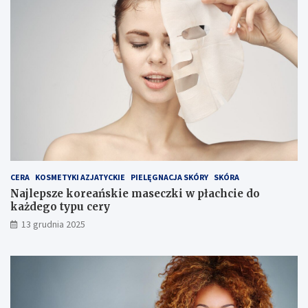
e
z
w
a
n
b
a
i
a
e
g
g
a
i
r
e
o
m
w
e
g
o
CERA
KOSMETYKI AZJATYCKIE
PIELĘGNACJA SKÓRY
SKÓRA
Najlepsze koreańskie maseczki w płachcie do
każdego typu cery
13 grudnia 2025