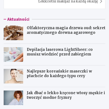
Lekki letni makijaż na każdą okazję
Aktualności
Olfaktoryczna magia drzewa oud: sekret
aromatycznego drewna agarowego
Depilacja laserowa LightSheer: co
musisz wiedzieć przed zabiegiem
Najlepsze koreańskie maseczki w
płachcie do każdego typu cery
Jak dbać o lekko kręcone włosy męskie i
tworzyć modne fryzury
O
D