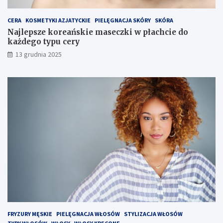
g
o
CERA
KOSMETYKI AZJATYCKIE
PIELĘGNACJA SKÓRY
SKÓRA
Najlepsze koreańskie maseczki w płachcie do
każdego typu cery
13 grudnia 2025
FRYZURY MĘSKIE
PIELĘGNACJA WŁOSÓW
STYLIZACJA WŁOSÓW