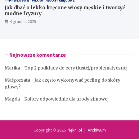
TYPY WŁOSÓW
WŁOSY
WŁOSY KRĘCONE
Jak dbać o lekko kręcone włosy męskie i tworzyć
modne fryzury
4 grudnia 2025
Najnowsze komentarze
Marika
-
Top 2 podkłady do cery tłustej/problematycznej
Małgorzata
-
Jak często wykonywać peeling do skóry
głowy?
Magda
-
Kolory odpowiednie dla urody zimowej
Copyright © 2026
Piękni.pl
Archiwum