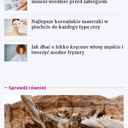
musisz wiedzieć przed zabiegiem
Najlepsze koreańskie maseczki w
płachcie do każdego typu cery
Jak dbać o lekko kręcone włosy męskie i
tworzyć modne fryzury
O
D
l
e
f
p
a
i
k
l
Sprawdź również
t
a
o
c
r
j
y
a
c
l
z
a
n
s
a
e