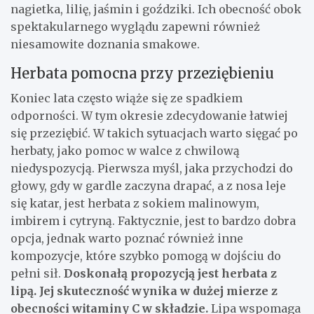
nagietka, lilię, jaśmin i goździki. Ich obecność obok
spektakularnego wyglądu zapewni również
niesamowite doznania smakowe.
Herbata pomocna przy przeziębieniu
Koniec lata często wiąże się ze spadkiem
odporności. W tym okresie zdecydowanie łatwiej
się przeziębić. W takich sytuacjach warto sięgać po
herbaty, jako pomoc w walce z chwilową
niedyspozycją. Pierwsza myśl, jaka przychodzi do
głowy, gdy w gardle zaczyna drapać, a z nosa leje
się katar, jest herbata z sokiem malinowym,
imbirem i cytryną. Faktycznie, jest to bardzo dobra
opcja, jednak warto poznać również inne
kompozycje, które szybko pomogą w dojściu do
pełni sił.
Doskonałą propozycją jest herbata z
lipą. Jej skuteczność wynika w dużej mierze z
obecności witaminy C w składzie.
Lipa wspomaga