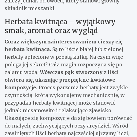
zależy jednak od owocu, który stanowi główny
składnik mieszanki.
Herbata kwitnąca – wyjątkowy
smak, aromat oraz wygląd
Coraz większym zainteresowaniem cieszy cię
herbata kwitnąca.
Są to liście białej lub zielonej
herbaty splecione w prostą kulkę. Na czym więc
polega jej sekret? Cała magia rozpoczyna się po
zalaniu wodą.
Wówczas pąk stworzony z liści
otwiera się, ukazując przepiękne kwiatowe
kompozycje.
Proces parzenia herbaty jest zwykle
czynnością, którą wykonujemy mechanicznie, w
przypadku herbaty kwitnącej może stanowić
jednak niesamowite i relaksujące zjawisko.
Ukazujące się kompozycje da się bowiem porównać
do małych, zachwycających oczy arcydzieł. Wśród
zawiniętych liści herbaty najczęściej ujrzymy liczi,