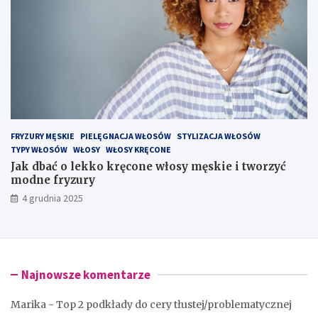
FRYZURY MĘSKIE
PIELĘGNACJA WŁOSÓW
STYLIZACJA WŁOSÓW
TYPY WŁOSÓW
WŁOSY
WŁOSY KRĘCONE
Jak dbać o lekko kręcone włosy męskie i tworzyć
modne fryzury
4 grudnia 2025
Najnowsze komentarze
Marika
-
Top 2 podkłady do cery tłustej/problematycznej