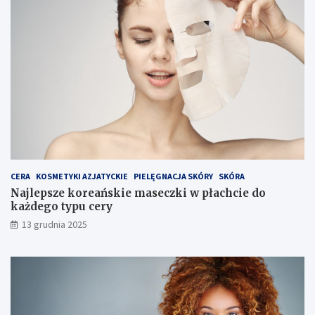
e
z
w
a
n
b
a
i
a
e
g
g
a
i
r
e
o
m
w
e
g
o
CERA
KOSMETYKI AZJATYCKIE
PIELĘGNACJA SKÓRY
SKÓRA
Najlepsze koreańskie maseczki w płachcie do
każdego typu cery
13 grudnia 2025