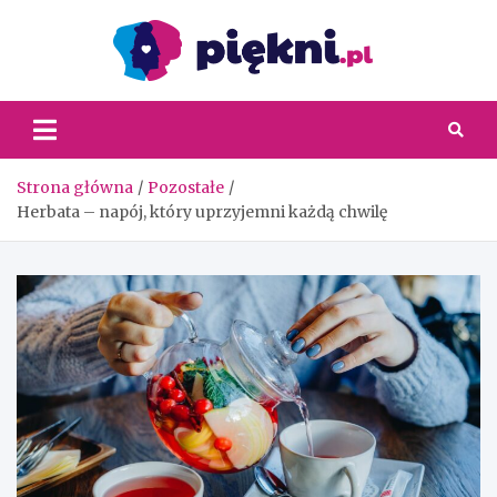
Skip
to
content
Piękni
Strona główna
Pozostałe
Herbata – napój, który uprzyjemni każdą chwilę