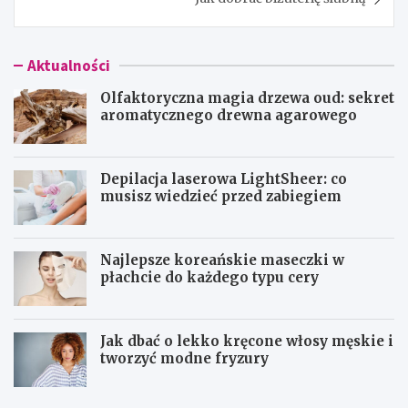
Aktualności
Olfaktoryczna magia drzewa oud: sekret
aromatycznego drewna agarowego
Depilacja laserowa LightSheer: co
musisz wiedzieć przed zabiegiem
Najlepsze koreańskie maseczki w
płachcie do każdego typu cery
Jak dbać o lekko kręcone włosy męskie i
tworzyć modne fryzury
O
D
l
e