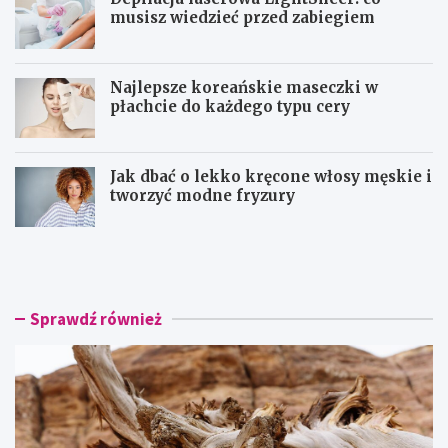
musisz wiedzieć przed zabiegiem
Najlepsze koreańskie maseczki w
płachcie do każdego typu cery
Jak dbać o lekko kręcone włosy męskie i
tworzyć modne fryzury
O
D
l
e
f
p
a
i
k
l
Sprawdź również
t
a
o
c
r
j
y
a
c
l
z
a
n
s