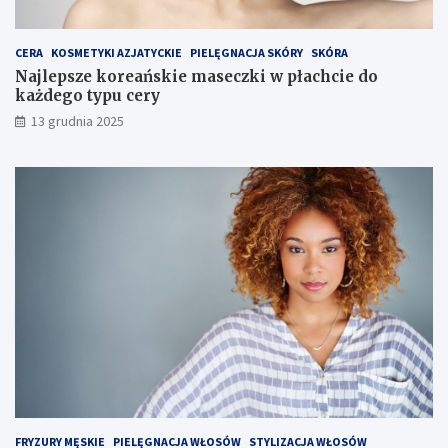
e
g
o
CERA
KOSMETYKI AZJATYCKIE
PIELĘGNACJA SKÓRY
SKÓRA
Najlepsze koreańskie maseczki w płachcie do
każdego typu cery
13 grudnia 2025
FRYZURY MĘSKIE
PIELĘGNACJA WŁOSÓW
STYLIZACJA WŁOSÓW