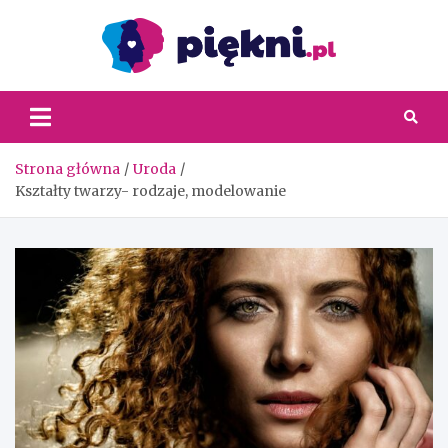
Skip
to
content
Piękni
Strona główna
Uroda
Kształty twarzy- rodzaje, modelowanie