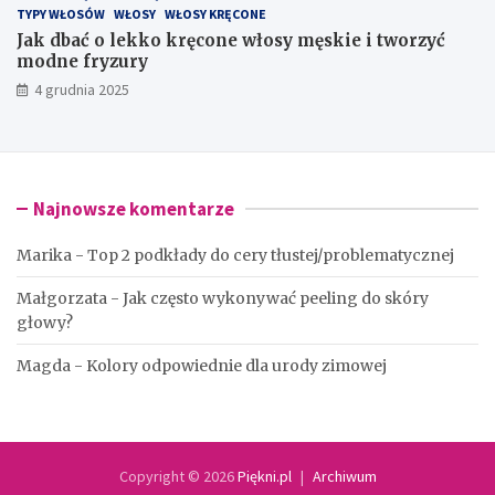
TYPY WŁOSÓW
WŁOSY
WŁOSY KRĘCONE
Jak dbać o lekko kręcone włosy męskie i tworzyć
modne fryzury
4 grudnia 2025
Najnowsze komentarze
Marika
-
Top 2 podkłady do cery tłustej/problematycznej
Małgorzata
-
Jak często wykonywać peeling do skóry
głowy?
Magda
-
Kolory odpowiednie dla urody zimowej
Copyright © 2026
Piękni.pl
Archiwum