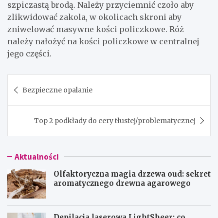
szpiczastą brodą. Należy przyciemnić czoło aby
zlikwidować zakola, w okolicach skroni aby
zniwelować masywne kości policzkowe. Róż
należy nałożyć na kości policzkowe w centralnej
jego części.
Nawigacja
Bezpieczne opalanie
wpisu
Top 2 podkłady do cery tłustej/problematycznej
Aktualności
Olfaktoryczna magia drzewa oud: sekret
aromatycznego drewna agarowego
Depilacja laserowa LightSheer: co