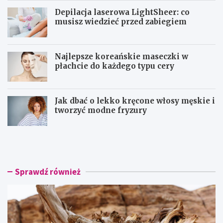
Depilacja laserowa LightSheer: co
musisz wiedzieć przed zabiegiem
Najlepsze koreańskie maseczki w
płachcie do każdego typu cery
Jak dbać o lekko kręcone włosy męskie i
tworzyć modne fryzury
O
D
l
e
f
p
a
i
k
l
Sprawdź również
t
a
o
c
r
j
y
a
c
l
z
a