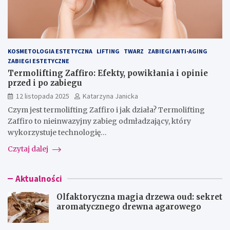
KOSMETOLOGIA ESTETYCZNA
LIFTING
TWARZ
ZABIEGI ANTI-AGING
ZABIEGI ESTETYCZNE
Termolifting Zaffiro: Efekty, powikłania i opinie
przed i po zabiegu
12 listopada 2025
Katarzyna Janicka
Czym jest termolifting Zaffiro i jak działa? Termolifting
Zaffiro to nieinwazyjny zabieg odmładzający, który
wykorzystuje technologię…
Czytaj dalej
Aktualności
Olfaktoryczna magia drzewa oud: sekret
aromatycznego drewna agarowego