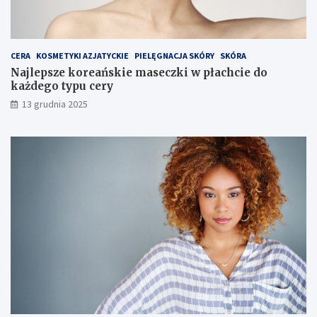
w
e
g
o
CERA
KOSMETYKI AZJATYCKIE
PIELĘGNACJA SKÓRY
SKÓRA
Najlepsze koreańskie maseczki w płachcie do
każdego typu cery
13 grudnia 2025