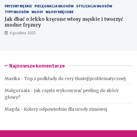
FRYZURY MĘSKIE
PIELĘGNACJA WŁOSÓW
STYLIZACJA WŁOSÓW
TYPY WŁOSÓW
WŁOSY
WŁOSY KRĘCONE
Jak dbać o lekko kręcone włosy męskie i tworzyć
modne fryzury
4 grudnia 2025
Najnowsze komentarze
Marika
-
Top 2 podkłady do cery tłustej/problematycznej
Małgorzata
-
Jak często wykonywać peeling do skóry
głowy?
Magda
-
Kolory odpowiednie dla urody zimowej